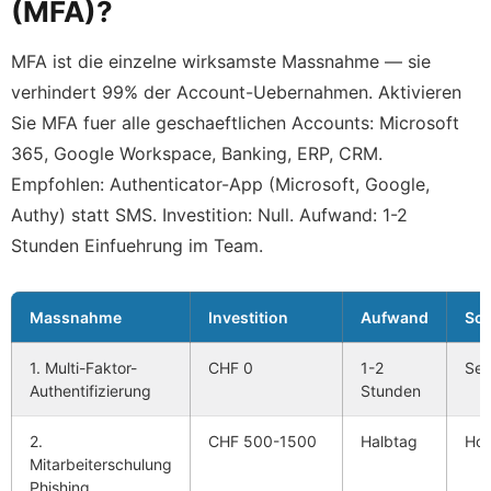
(MFA)?
MFA ist die einzelne wirksamste Massnahme — sie
verhindert 99% der Account-Uebernahmen. Aktivieren
Sie MFA fuer alle geschaeftlichen Accounts: Microsoft
365, Google Workspace, Banking, ERP, CRM.
Empfohlen: Authenticator-App (Microsoft, Google,
Authy) statt SMS. Investition: Null. Aufwand: 1-2
Stunden Einfuehrung im Team.
Massnahme
Investition
Aufwand
Sc
1. Multi-Faktor-
CHF 0
1-2
Seh
Authentifizierung
Stunden
2.
CHF 500-1500
Halbtag
Ho
Mitarbeiterschulung
Phishing