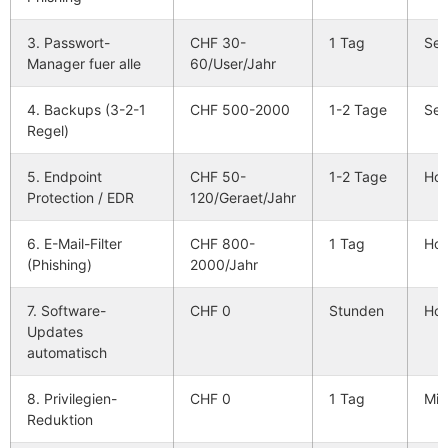
3. Passwort-
CHF 30-
1 Tag
Seh
Manager fuer alle
60/User/Jahr
4. Backups (3-2-1
CHF 500-2000
1-2 Tage
Seh
Regel)
5. Endpoint
CHF 50-
1-2 Tage
Ho
Protection / EDR
120/Geraet/Jahr
6. E-Mail-Filter
CHF 800-
1 Tag
Ho
(Phishing)
2000/Jahr
7. Software-
CHF 0
Stunden
Ho
Updates
automatisch
8. Privilegien-
CHF 0
1 Tag
Mit
Reduktion