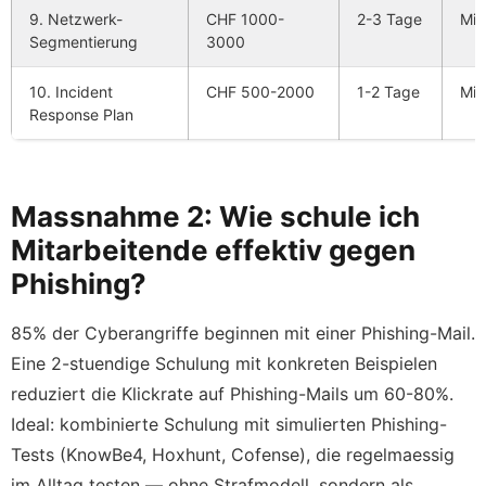
9. Netzwerk-
CHF 1000-
2-3 Tage
Mitt
Segmentierung
3000
10. Incident
CHF 500-2000
1-2 Tage
Mit
Response Plan
Massnahme 2: Wie schule ich
Mitarbeitende effektiv gegen
Phishing?
85% der Cyberangriffe beginnen mit einer Phishing-Mail.
Eine 2-stuendige Schulung mit konkreten Beispielen
reduziert die Klickrate auf Phishing-Mails um 60-80%.
Ideal: kombinierte Schulung mit simulierten Phishing-
Tests (KnowBe4, Hoxhunt, Cofense), die regelmaessig
im Alltag testen — ohne Strafmodell, sondern als